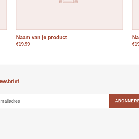
Naam van je product
Na
Normale
€19,99
No
€19
prijs
prij
uwsbrief
ABONNER