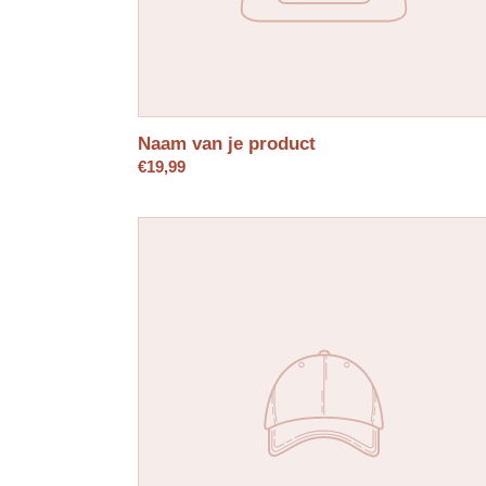
Naam van je product
Normale
€19,99
prijs
Naam
van
je
product