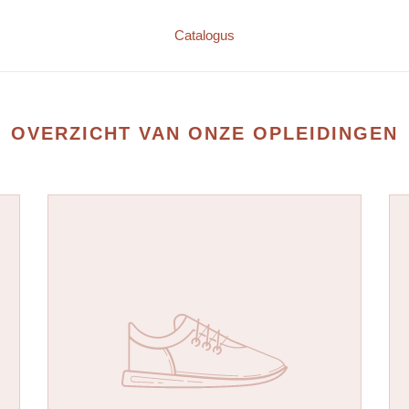
Catalogus
OVERZICHT VAN ONZE OPLEIDINGEN
Naam
Na
van
va
je
je
product
pro