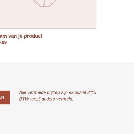
am van je product
rmale
,99
s
Alle vermelde prijzen zijn exclusief 21%
EN
BTW tenzij anders vermeld.