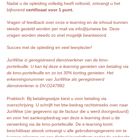
Nadat u de opleiding volledig heeft voltooid, ontvangt u het
bijhorend
certificaat voor 1 punt.
Vragen of feedback over onze e-learning en de inhoud kunnen
steeds gesteld worden per mail via info@juriwise.be. Deze
vragen worden steeds zo snel mogelijk beantwoord.
Succes met de opleiding en veel leerplezier!
JuriWise is geregistreerd dienstverlener van de kmo-
portefeuille. U kan bij deze e-learning genieten van betaling via
de kmo-portefeuille en zo tot 30% korting genieten. Het
erkenningsnummer van JuriWise als geregistreerd
dienstverlener is DV.O247982.
Praktisch: Bij betalingswijze kiest u voor betaling via
overschrijving. U schrijft het btw-bedrag rechtstreeks over naar
JuriWise (zie gegevens op de factuur die u werd doorgestuurd)
en voor het aankoopbedrag van deze e-learning doet u de
verwerking via de kmo-portefeuille. De e-learning komt
beschikbaar alsook ontvangt u alle gebruikersgegevens om te
kunnen inloggen op ons digitaal leerplatform nadat de opdracht