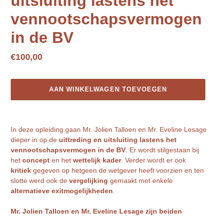
uitsluiting lastens het
vennootschapsvermogen
in de BV
Normale
€100,00
prijs
AAN WINKELWAGEN TOEVOEGEN
Product
toegevoegen
In deze opleiding gaan Mr. Jolien Talloen en Mr. Eveline Lesage
aan
dieper in op de
uittreding en uitsluiting lastens het
je
vennootschapsvermogen in de BV
. Er wordt stilgestaan bij
winkelwagen
het
concept
en het
wettelijk kader
. Verder wordt er ook
kritiek
gegeven op hetgeen de wetgever heeft voorzien en ten
slotte werd ook de
vergelijking
gemaakt met enkele
alternatieve exitmogelijkheden
.
Mr. Jolien Talloen en Mr. Eveline Lesage zijn beiden