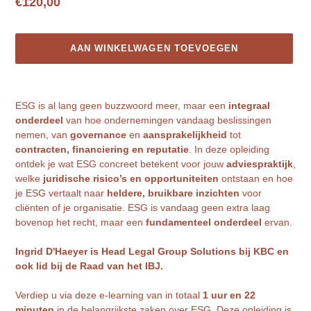
Normale
€120,00
prijs
AAN WINKELWAGEN TOEVOEGEN
Product
toegevoegen
ESG is al lang geen buzzwoord meer, maar een
integraal
aan
onderdeel
van hoe ondernemingen vandaag beslissingen
je
nemen, van
governance
en
aansprakelijkheid
tot
winkelwagen
contracten, financiering en reputatie
. In deze opleiding
ontdek je wat ESG concreet betekent voor jouw
adviespraktijk
,
welke
juridische risico’s en opportuniteiten
ontstaan en hoe
je ESG vertaalt naar
heldere, bruikbare inzichten
voor
cliënten of je organisatie. ESG is vandaag geen extra laag
bovenop het recht, maar een
fundamenteel onderdeel
ervan.
Ingrid D'Haeyer is Head Legal Group Solutions bij KBC en
ook lid bij de Raad van het IBJ.
Verdiep u via deze e-learning van in totaal
1 uur en 22
minuten
in de belangrijkste zaken over ESG. Deze opleiding is