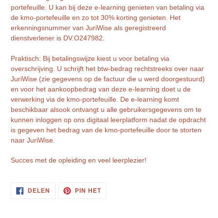
portefeuille. U kan bij deze e-learning genieten van betaling via
de kmo-portefeuille en zo tot 30% korting genieten. Het
erkenningsnummer van JuriWise als geregistreerd
dienstverlener is DV.O247982.
Praktisch: Bij betalingswijze kiest u voor betaling via
overschrijving. U schrijft het btw-bedrag rechtstreeks over naar
JuriWise (zie gegevens op de factuur die u werd doorgestuurd)
en voor het aankoopbedrag van deze e-learning doet u de
verwerking via de kmo-portefeuille. De e-learning komt
beschikbaar alsook ontvangt u alle gebruikersgegevens om te
kunnen inloggen op ons digitaal leerplatform nadat de opdracht
is gegeven het bedrag van de kmo-portefeuille door te storten
naar JuriWise.
Succes met de opleiding en veel leerplezier!
DELEN
PINNEN
DELEN
PIN HET
OP
OP
FACEBOOK
PINTEREST