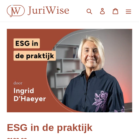
Meteen
naar
Zoeken
Inloggen
Winkelwa
de
content
ESG in de praktijk