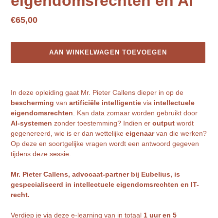
eigendomsrechten en AI
Normale
€65,00
prijs
AAN WINKELWAGEN TOEVOEGEN
Product
toegevoegen
In deze opleiding gaat Mr. Pieter Callens dieper in op de
aan
bescherming
van
artificiële intelligentie
via
intellectuele
je
eigendomsrechten
. Kan data zomaar worden gebruikt door
winkelwagen
AI-systemen
zonder toestemming? Indien er
output
wordt
gegenereerd, wie is er dan wettelijke
eigenaar
van die werken?
Op deze en soortgelijke vragen wordt een antwoord gegeven
tijdens deze sessie.
Mr. Pieter Callens, advocaat-partner bij Eubelius, is
gespecialiseerd in intellectuele eigendomsrechten en IT-
recht.
Verdiep je via deze e-learning van in totaal
1 uur en 5