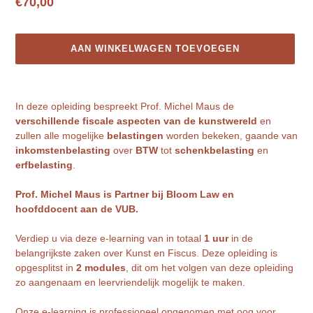
Normale
€70,00
prijs
AAN WINKELWAGEN TOEVOEGEN
Product
toegevoegen
In deze opleiding bespreekt Prof. Michel Maus de
aan
verschillende fiscale aspecten van de kunstwereld
en
je
zullen alle mogelijke
belastingen
worden bekeken, gaande van
winkelwagen
inkomstenbelasting
over
BTW
tot
schenkbelasting
en
erfbelasting
.
Prof. Michel Maus is Partner bij Bloom Law en
hoofddocent aan de VUB.
Verdiep u via deze e-learning van in totaal
1 uur
in de
belangrijkste zaken over Kunst en Fiscus. Deze opleiding is
opgesplitst in
2 modules
, dit om het volgen van deze opleiding
zo aangenaam en leervriendelijk mogelijk te maken.
Onze e-learning is professioneel opgenomen met oog voor